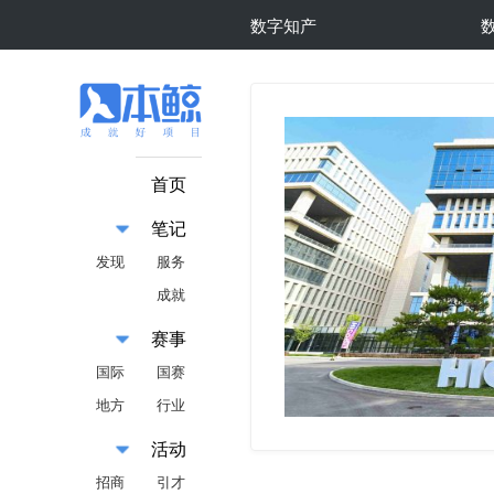
数字知产
首页
笔记
发现
服务
成就
赛事
国际
国赛
地方
行业
活动
招商
引才