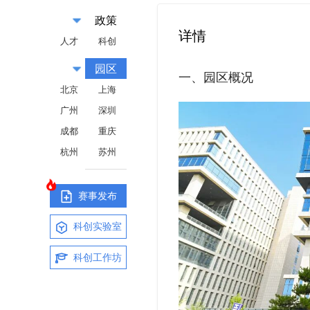
政策
详情
人才
科创
园区
一、园区概况
北京
上海
广州
深圳
成都
重庆
杭州
苏州
赛事发布
科创实验室
科创工作坊