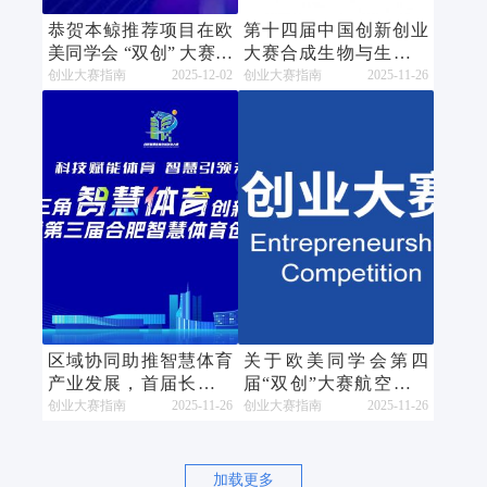
恭贺本鲸推荐项目在欧
第十四届中国创新创业
美同学会 “双创” 大赛珠
大赛合成生物与生物制
海赛区斩获多个奖项！
造专业赛在常州开赛
创业大赛指南
2025-12-02
创业大赛指南
2025-11-26
区域协同助推智慧体育
关于欧美同学会第四
产业发展，首届长三角
届“双创”大赛航空航天
智慧体育创新创业大赛
卫星产业赛区（河南郑
创业大赛指南
2025-11-26
创业大赛指南
2025-11-26
暨第三届合肥智慧体育
州航空港）获奖项目奖
创新创业大赛圆满收
金兑付的通知
官！
加载更多