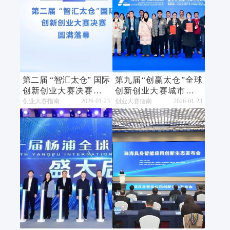
第二届 “智汇太仓” 国际
第九届“创赢太仓”全球
创新创业大赛决赛圆满
创新创业大赛城市赛成
落幕
都站成功举办
创业大赛指南
2026-01-23
创业大赛指南
2026-01-23