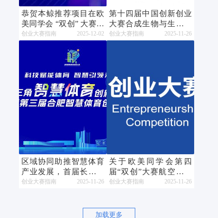
恭贺本鲸推荐项目在欧
第十四届中国创新创业
美同学会 “双创” 大赛珠
大赛合成生物与生物制
海赛区斩获多个奖项！
造专业赛在常州开赛
创业大赛指南
2025-12-02
创业大赛指南
2025-11-26
区域协同助推智慧体育
关于欧美同学会第四
产业发展，首届长三角
届“双创”大赛航空航天
智慧体育创新创业大赛
卫星产业赛区（河南郑
创业大赛指南
2025-11-26
创业大赛指南
2025-11-26
暨第三届合肥智慧体育
州航空港）获奖项目奖
创新创业大赛圆满收
金兑付的通知
官！
加载更多