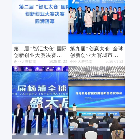
第二届 “智汇太仓” 国际
第九届“创赢太仓”全球
创新创业大赛决赛圆满
创新创业大赛城市赛成
落幕
都站成功举办
创业大赛指南
2026-01-23
创业大赛指南
2026-01-23